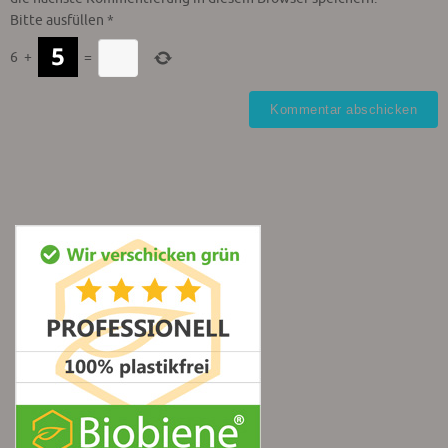
Bitte ausfüllen
*
6
+
=