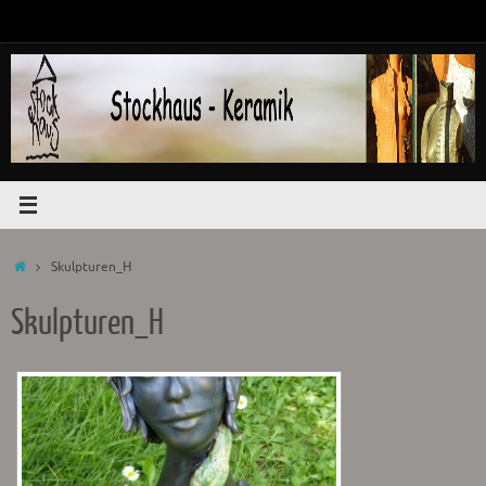
Zum
Inhalt
springen
Start
Skulpturen_H
Skulpturen_H