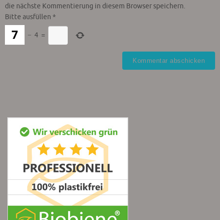
die nächste Kommentierung in diesem Browser speichern.
Bitte ausfüllen
*
−
4
=